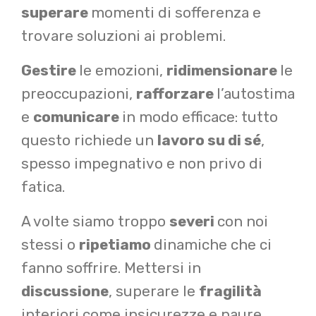
superare
momenti di sofferenza e
trovare soluzioni ai problemi.
Gestire
le emozioni,
ridimensionare
le
preoccupazioni,
rafforzare
l’autostima
e
comunicare
in modo efficace: tutto
questo richiede un
lavoro su di sé
,
spesso impegnativo e non privo di
fatica.
A volte siamo troppo
severi
con noi
stessi o
ripetiamo
dinamiche che ci
fanno soffrire.
Mettersi in
discussione
, superare le
fragilità
interiori come insicurezze e paure,