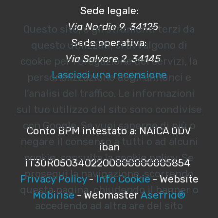
Sede legale:
Via Nordio 9, 34125
Questo sito, o gli strumenti terzi da
Sede operativa:
questo utilizzati, si avvalgono di
Via Salvore 2, 34145
cookie per l’erogazione dei servizi, la
Lasciaci una recensione
personalizzazione degli annunci e
l’analisi del traffico. Le informazioni
sul tuo utilizzo del sito sono condivise
con Google. Se vuoi saperne di più o
Conto BPM intestato a: NAICA ODV
negare il consenso a tutti o ad alcuni
iban
cookie, consulta la
cookie policy
. Se
IT30R0503402200000000005854
prosegui la navigazione, scorrendo
Privacy Policy
-
Info Cookie
- Website
questa pagina, chiudendo il banner o
Mobirise
- Webmaster
Asefrid®
accedendo ad altra are del sito