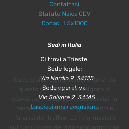
Contattaci
Statuto Naica ODV
Donaci il 5x1000
Sedi in Italia
Ci trovi a Trieste.
Sede legale:
Via Nordio 9, 34125
Questo sito, o gli strumenti terzi da
Sede operativa:
questo utilizzati, si avvalgono di
Via Salvore 2, 34145
cookie per l’erogazione dei servizi, la
Lasciaci una recensione
personalizzazione degli annunci e
l’analisi del traffico. Le informazioni
sul tuo utilizzo del sito sono condivise